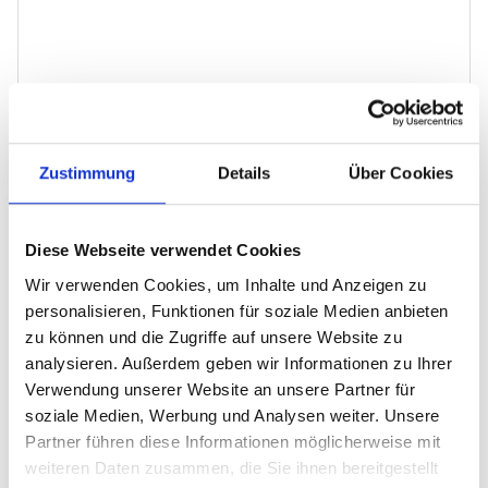
Handmade Vase
Zustimmung
Details
Über Cookies
€25.00
Diese Webseite verwendet Cookies
-
+
Wir verwenden Cookies, um Inhalte und Anzeigen zu
personalisieren, Funktionen für soziale Medien anbieten
zu können und die Zugriffe auf unsere Website zu
analysieren. Außerdem geben wir Informationen zu Ihrer
Add to bag
Verwendung unserer Website an unsere Partner für
soziale Medien, Werbung und Analysen weiter. Unsere
Partner führen diese Informationen möglicherweise mit
The product description should talk about the product in a
weiteren Daten zusammen, die Sie ihnen bereitgestellt